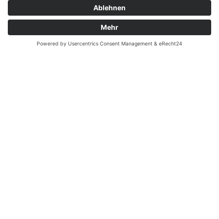
Garantiefall
Batterieverordnung
Ergänzende Allgemeine Geschäftsbedingungen zum
easyCredit-Ratenkauf
Vertrag widerrufen
© Kaniewski Handels GmbH & Co. KG, 2026 - Alle Rechte
vorbehalten.
Shopsystem:
WEBAN
OS
,
WEB
AN
UG