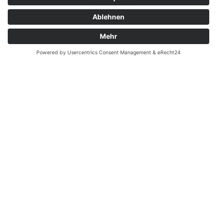
Kontakt
Garantiefall
Batterieverordnung
Ergänzende Allgemeine Geschäftsbedingungen zum
easyCredit-Ratenkauf
Vertrag widerrufen
© Kaniewski Handels GmbH & Co. KG, 2026 - Alle Rechte
vorbehalten.
Shopsystem:
WEBAN
OS
,
WEB
AN
UG