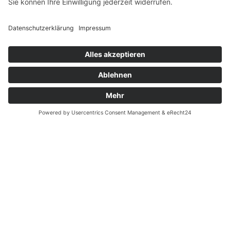
Widerrufsrecht MS
Widerrufsrecht bei Reparatur
Widerrufsrecht bei Dienstleistungen
Kontakt
Garantiefall
Batterieverordnung
Ergänzende Allgemeine Geschäftsbedingungen zum
easyCredit-Ratenkauf
Vertrag widerrufen
© Kaniewski Handels GmbH & Co. KG, 2026 - Alle Rechte
vorbehalten.
Shopsystem:
WEBAN
OS
,
WEB
AN
UG