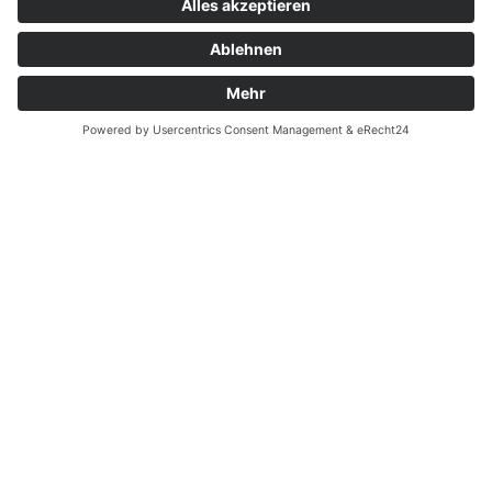
Kontakt
Garantiefall
Batterieverordnung
Ergänzende Allgemeine Geschäftsbedingungen zum
easyCredit-Ratenkauf
Vertrag widerrufen
© Kaniewski Handels GmbH & Co. KG, 2026 - Alle Rechte
vorbehalten.
Shopsystem:
WEBAN
OS
,
WEB
AN
UG