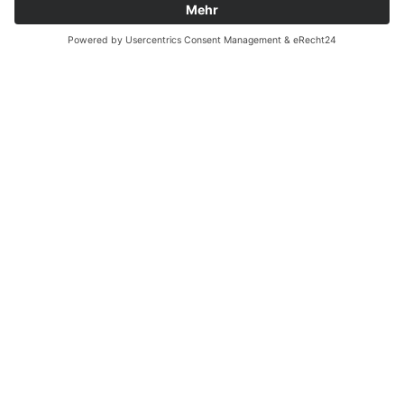
Batterieverordnung
Ergänzende Allgemeine Geschäftsbedingungen zum
easyCredit-Ratenkauf
Vertrag widerrufen
© Kaniewski Handels GmbH & Co. KG, 2026 - Alle Rechte
vorbehalten.
Shopsystem:
WEBAN
OS
,
WEB
AN
UG