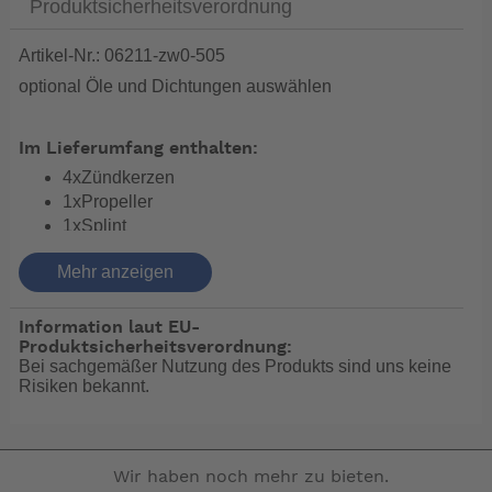
Produktsicherheitsverordnung
Artikel-Nr.: 06211-zw0-505
optional Öle und Dichtungen auswählen
Im Lieferumfang enthalten:
4xZündkerzen
1xPropeller
1xSplint
1xÖlfilter
Mehr anzeigen
1xKraftstofffilter
1x Impellerkit
Information laut EU-
Produktsicherheitsverordnung:
bitte drucken Sie sich den Wartungsplan aus,Sie finden
Bei sachgemäßer Nutzung des Produkts sind uns keine
ihn unter "Datenblatt"
Risiken bekannt.
Die Motoröle & Dichtungen müssen separat ausgwählt
werden, da diese nicht in dem Set mitgeliefert werden.
Wir haben noch mehr zu bieten.