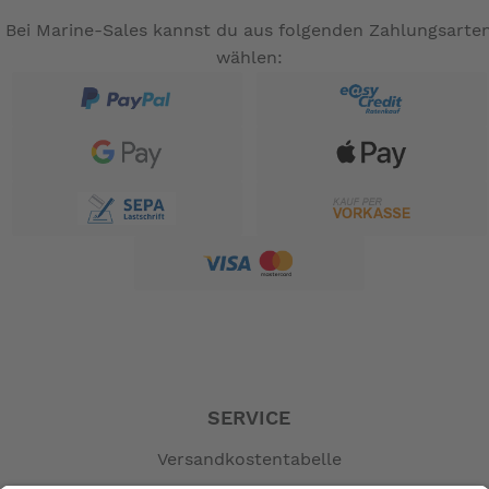
HONDA MOTOR EUROPE LTD.
Bei Marine-Sales kannst du aus folgenden Zahlungsarte
Cain Road
wählen:
RG12 1HL BRACKNELL - United Kingdom
T +441344898000
Lieferant:
Honda Motor Europe Logistics NV
Langerbruggestraat 104
9000 Gent - BELGIUM
T +32 (0)9 250 1211 - F +32 (0)9 250 1230
HMEL.SDS@honda-eu.com
+32 (0)3 575 0330
Notrufnummer:
Diese Telefonnummer ist 24 Stunden pro Tag, 7 Tage
die Woche besetzt.
-- Auf Produktfotos angezeigte Dekorationsartikel
gehören nicht zum Leistungsumfang. --
SERVICE
Versandkostentabelle