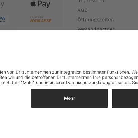
Impressum
AGB
Öffnungszeiten
Versandpartner
Verfügbarkeiten
Zahlung und Versand
Datenschutz
Fernabsatz
Widerrufsrecht MS
Widerrufsrecht bei Repa
Widerrufsrecht bei Diens
Kontakt
Garantiefall
Batterieverordnung
Ergänzende Allgemeine