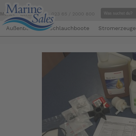
Mensch gefällig?
Tel. 023 65 / 2000 800
Außenborder
Schlauchboote
Stromerzeuge