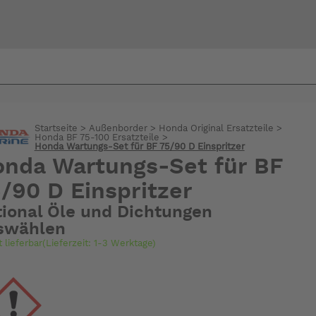
Bi
warte
Startseite
>
Außenborder
>
Honda Original Ersatzteile
>
Honda BF 75-100 Ersatzteile
>
Honda Wartungs-Set für BF 75/90 D Einspritzer
nda Wartungs-Set für BF
/90 D Einspritzer
tional Öle und Dichtungen
swählen
t lieferbar(Lieferzeit: 1-3 Werktage)