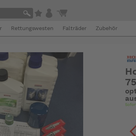
r
Rettungswesten
Falträder
Zubehör
Ho
75
op
au
Sofor