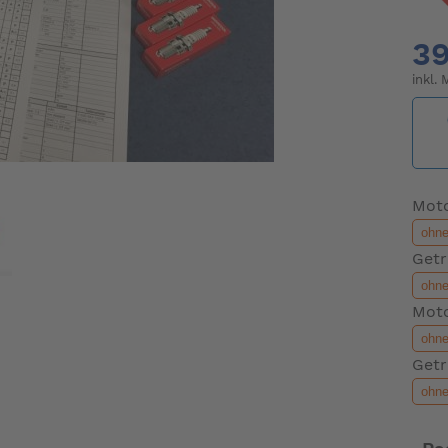
39
inkl.
Moto
Getr
Moto
Getr