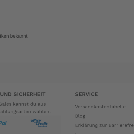
iken bekannt.
unter "Datenblatt"
UND SICHERHEIT
SERVICE
, da diese nicht in dem Set mitgeliefert werden.
Sales kannst du aus
Versandkostentabelle
 benötigt, um dieses einzufüllen.
Zahlungsarten wählen:
Blog
Erklärung zur Barrierefre