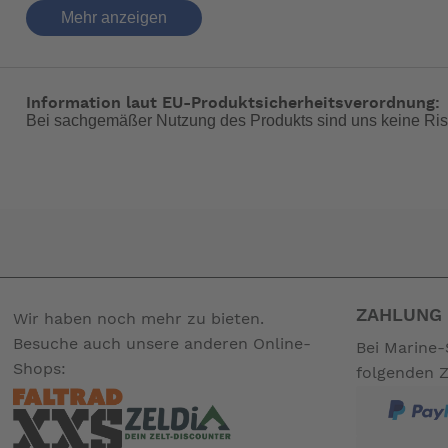
1 Honda Ölfilter
Mehr anzeigen
2 Honda Kraftstofffilter
1 Honda O-Ring für Hochdruck-Kraftstofffilter
4 Honda Zündkerzen
1 Propellersplint
Information laut EU-Produktsicherheitsverordnung:
1 Impellerset
Bei sachgemäßer Nutzung des Produkts sind uns keine Ris
Thermostatdichtung bzw. O-Ring
bitte drucken Sie sich den Wartungsplan aus,Sie finden ihn 
ZAHLUNG 
Wir haben noch mehr zu bieten.
Die Motoröle & Dichtungen müssen separat ausgwählt werden
Besuche auch unsere anderen Online-
Bei Marine-
Für die 1 Liter Getriebeölflasche wird eine Getriebeölpumpe
Shops:
folgenden 