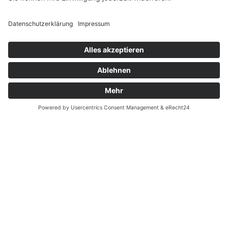
Widerrufsrecht bei Reparatur
Widerrufsrecht bei Dienstleistungen
Kontakt
Garantiefall
Batterieverordnung
Ergänzende Allgemeine Geschäftsbedingungen zum
easyCredit-Ratenkauf
Vertrag widerrufen
© Kaniewski Handels GmbH & Co. KG, 2026 - Alle Rechte
vorbehalten.
Shopsystem:
WEBAN
OS
,
WEB
AN
UG