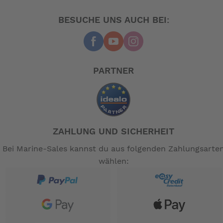
Leistungsfähige Technik: hohe Kühlleistungen
BESUCHE UNS AUCH BEI:
Dual-Modus, Kühl- und Gefrierfunktion verfügbar
Neues Bedienelement, einfach zu bedienen und gut in
den Innenkorpus des Schranks integriert
PARTNER
Mehrere Installationsoptionen, kundenspezifische
Türverkleidung verfügbar
-- Auf Produktfotos angezeigte Dekorationsartikel
ZAHLUNG UND SICHERHEIT
gehören nicht zum Leistungsumfang. --
Bei Marine-Sales kannst du aus folgenden Zahlungsarte
wählen: