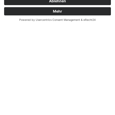
Batterieverordnung
Ergänzende Allgemeine Geschäftsbedingungen zum
easyCredit-Ratenkauf
Vertrag widerrufen
© Kaniewski Handels GmbH & Co. KG, 2026 - Alle Rechte
vorbehalten.
Shopsystem:
WEBAN
OS
,
WEB
AN
UG