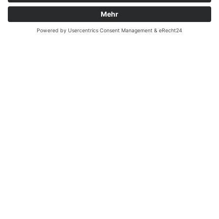
Batterieverordnung
Ergänzende Allgemeine Geschäftsbedingungen zum
easyCredit-Ratenkauf
Vertrag widerrufen
© Kaniewski Handels GmbH & Co. KG, 2026 - Alle Rechte
vorbehalten.
Shopsystem:
WEBAN
OS
,
WEB
AN
UG