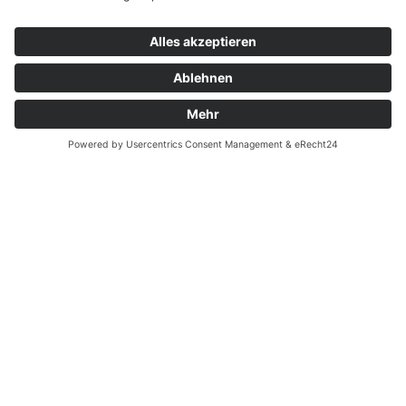
Kontakt
Garantiefall
Batterieverordnung
Ergänzende Allgemeine Geschäftsbedingungen zum
easyCredit-Ratenkauf
Vertrag widerrufen
© Kaniewski Handels GmbH & Co. KG, 2026 - Alle Rechte
vorbehalten.
Shopsystem:
WEBAN
OS
,
WEB
AN
UG