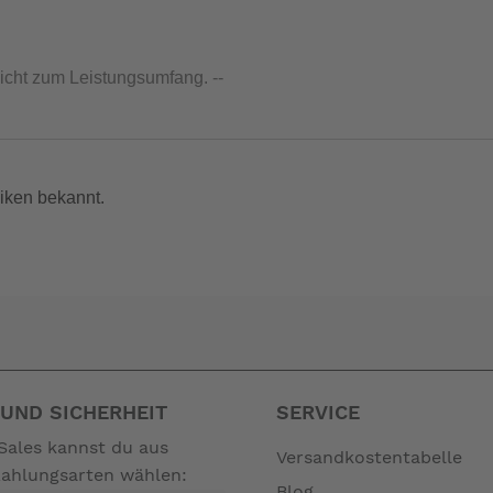
nicht zum Leistungsumfang. --
iken bekannt.
UND SICHERHEIT
SERVICE
Sales kannst du aus
Versandkostentabelle
Zahlungsarten wählen:
Blog