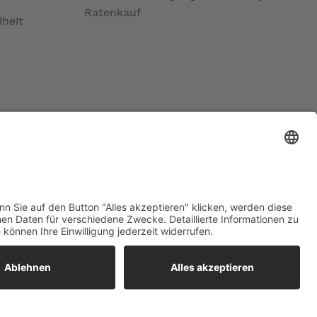
Ratenkauf
iheit
ratur
tleistungen