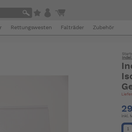
r
Rettungswesten
Falträder
Zubehör
Start
Indel
In
Is
Ge
Liefe
29
inkl.