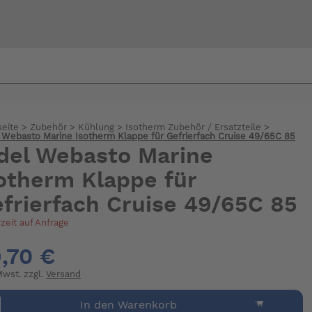
Bi
warte
seite
>
Zubehör
>
Kühlung
>
Isotherm Zubehör / Ersatzteile
>
 Webasto Marine Isotherm Klappe für Gefrierfach Cruise 49/65C 85
del Webasto Marine
otherm Klappe für
frierfach Cruise 49/65C 85
rzeit auf Anfrage
,70 €
 Mwst. zzgl.
Versand
In den Warenkorb