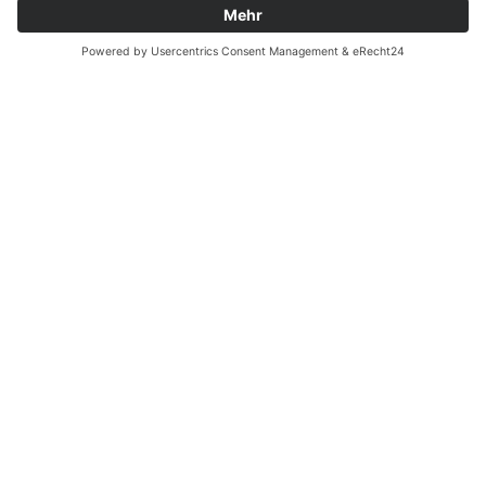
Ergänzende Allgemeine Geschäftsbedingungen zum
easyCredit-Ratenkauf
Vertrag widerrufen
© Kaniewski Handels GmbH & Co. KG, 2026 - Alle Rechte
vorbehalten.
Shopsystem:
WEBAN
OS
,
WEB
AN
UG