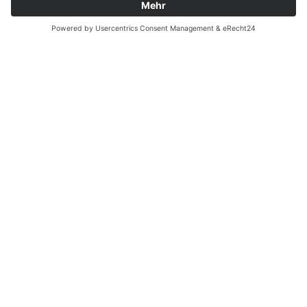
easyCredit-Ratenkauf
Vertrag widerrufen
© Kaniewski Handels GmbH & Co. KG, 2026 - Alle Rechte
vorbehalten.
Shopsystem:
WEBAN
OS
,
WEB
AN
UG