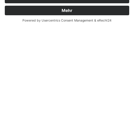
Batterieverordnung
Ergänzende Allgemeine Geschäftsbedingungen zum
easyCredit-Ratenkauf
Vertrag widerrufen
© Kaniewski Handels GmbH & Co. KG, 2026 - Alle Rechte
vorbehalten.
Shopsystem:
WEBAN
OS
,
WEB
AN
UG