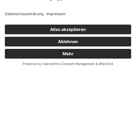
Widerrufsrecht MS
Widerrufsrecht bei Reparatur
Widerrufsrecht bei Dienstleistungen
Kontakt
Garantiefall
Batterieverordnung
Ergänzende Allgemeine Geschäftsbedingungen zum
easyCredit-Ratenkauf
Vertrag widerrufen
© Kaniewski Handels GmbH & Co. KG, 2026 - Alle Rechte
vorbehalten.
Shopsystem:
WEBAN
OS
,
WEB
AN
UG