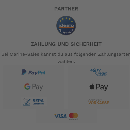
*** Die Einbaubox arbeitet als Kühl- oder Gefrierschrank
- Änderungen der Spezifikationen sind ohne
PARTNER
Vorankündigung möglich.
-- Auf Produktfotos angezeigte Dekorationsartikel
gehören nicht zum Leistungsumfang. --
ZAHLUNG UND SICHERHEIT
Bei Marine-Sales kannst du aus folgenden Zahlungsarte
wählen: