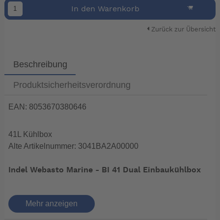
In den Warenkorb
Zurück zur Übersicht
Beschreibung
Produktsicherheitsverordnung
EAN: 8053670380646
41L Kühlbox
Alte Artikelnummer: 3041BA2A00000
Indel Webasto Marine - BI 41 Dual Einbaukühlbox
Die BI 41 ist eine Kühl- und Gefrierbox mit
Mehr anzeigen
Edelstahlauskleidung, Kunststoffboden und
Aufbewahrungskorb.