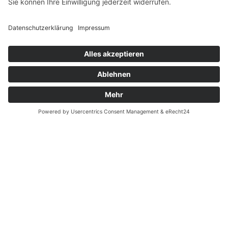
Widerrufsrecht MS
Widerrufsrecht bei Reparatur
Widerrufsrecht bei Dienstleistungen
Kontakt
Garantiefall
Batterieverordnung
Ergänzende Allgemeine Geschäftsbedingungen zum
easyCredit-Ratenkauf
Vertrag widerrufen
© Kaniewski Handels GmbH & Co. KG, 2026 - Alle Rechte
vorbehalten.
Shopsystem:
WEBAN
OS
,
WEB
AN
UG