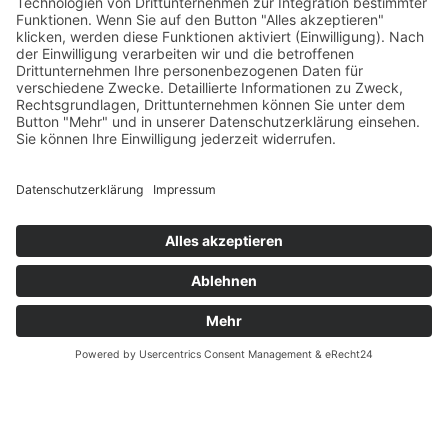
Verfügbarkeiten
Zahlung und Versand
Datenschutz
Fernabsatz
Widerrufsrecht MS
Widerrufsrecht bei Reparatur
Widerrufsrecht bei Dienstleistungen
Kontakt
Garantiefall
Batterieverordnung
Ergänzende Allgemeine Geschäftsbedingungen zum
easyCredit-Ratenkauf