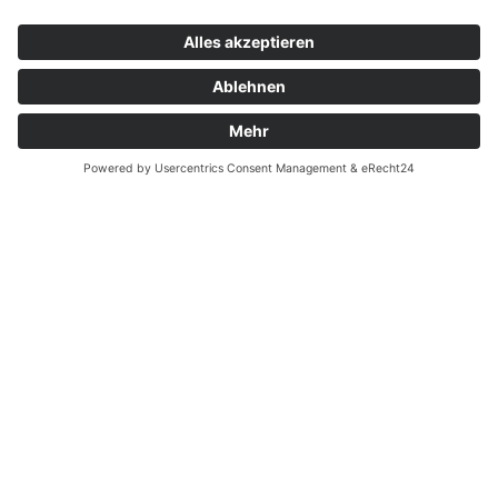
Kontakt
Garantiefall
Batterieverordnung
Ergänzende Allgemeine Geschäftsbedingungen zum
easyCredit-Ratenkauf
Vertrag widerrufen
© Kaniewski Handels GmbH & Co. KG, 2026 - Alle Rechte
vorbehalten.
Shopsystem:
WEBAN
OS
,
WEB
AN
UG