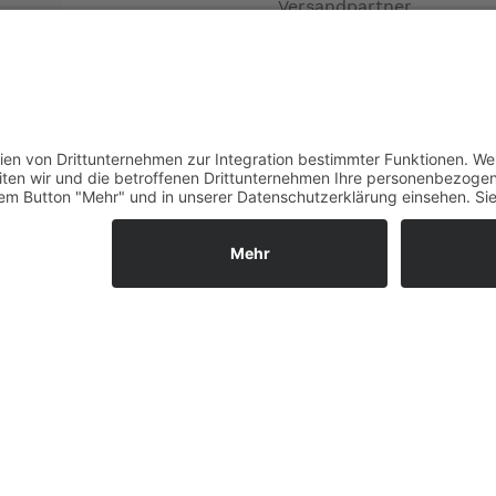
Versandpartner
Verfügbarkeiten
Zahlung und Versand
Datenschutz
Fernabsatz
Widerrufsrecht MS
Widerrufsrecht bei Repa
Widerrufsrecht bei Diens
Kontakt
Garantiefall
Batterieverordnung
Vertrag widerrufen