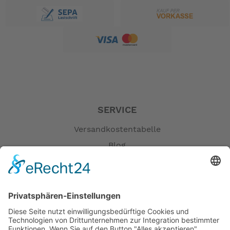
Durchmesser: 21,2 cm
ACHTUNG: Hier handelt es sich um ein
PELA Original Produkt !! Es gibt viele
Nachbauten die aber laut unserer
Werkstatt alle undicht sind und eine Riesen
Sauerei bedeuten da sie nicht dicht
funktionieren!!
SERVICE
-- Auf Produktfotos angezeigte Dekorationsartikel
gehören nicht zum Leistungsumfang. --
Versandkostentabelle
Blog
Erklärung zur Barrierefreiheit
Impressum
AGB
Öffnungszeiten
Versandpartner