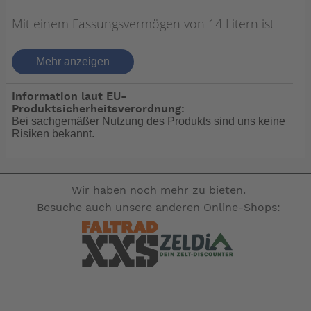
Mit einem Fassungsvermögen von 14 Litern ist
dies die größte Pumpe auf dem Markt. Ddieses
Modell langlebig, sehr zuverlässig und
Mehr anzeigen
wartungsfrei.
Information laut EU-
Produktsicherheitsverordnung:
Durch das Pumpen von 20 bis 25 Mal
Bei sachgemäßer Nutzung des Produkts sind uns keine
Risiken bekannt.
hintereinander erzeugen Sie ein sehr starkes
Vakuum, durch das transparente Reservoir
kann der Inhalt der Flüssigkeit abgelesen
Wir haben noch mehr zu bieten.
werden.
Besuche auch unsere anderen Online-Shops:
Die Pumpe hört automatisch auf zu saugen,
wenn die maximale Leistung erreicht ist.
Ideal in der Werkstatt, wenn Sie Öl aus einem