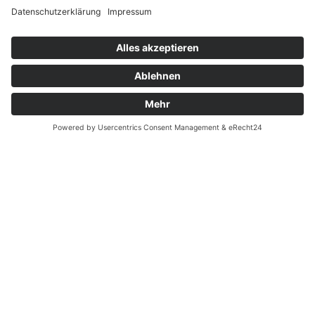
Widerrufsrecht bei Reparatur
Widerrufsrecht bei Dienstleistungen
Kontakt
Garantiefall
Batterieverordnung
Ergänzende Allgemeine Geschäftsbedingungen zum
easyCredit-Ratenkauf
Vertrag widerrufen
© Kaniewski Handels GmbH & Co. KG, 2026 - Alle Rechte
vorbehalten.
Shopsystem:
WEBAN
OS
,
WEB
AN
UG