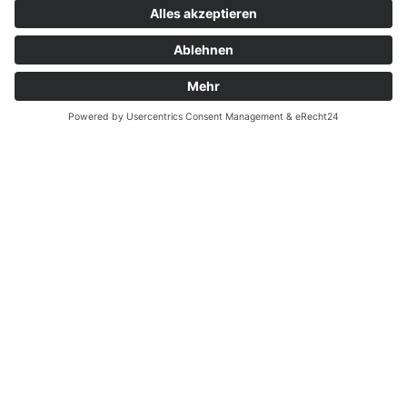
Garantiefall
Batterieverordnung
Ergänzende Allgemeine Geschäftsbedingungen zum
easyCredit-Ratenkauf
Vertrag widerrufen
© Kaniewski Handels GmbH & Co. KG, 2026 - Alle Rechte
vorbehalten.
Shopsystem:
WEBAN
OS
,
WEB
AN
UG