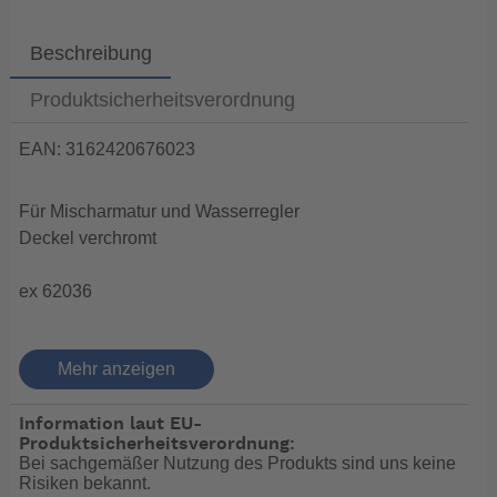
Beschreibung
Produktsicherheitsverordnung
EAN: 3162420676023
Für Mischarmatur und Wasserregler
Deckel verchromt
ex 62036
Duschbox Einzeln
Mehr anzeigen
Information laut EU-
EZ Water : eine Produktreihe, die eine effiziente
Produktsicherheitsverordnung:
Installation und eine perfekte Integration mit dem
Bei sachgemäßer Nutzung des Produkts sind uns keine
Risiken bekannt.
Design und dem Stil des Bootes verbindet, dank der