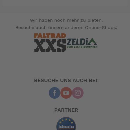
Wahl von Form und Farbe.
Um eine effiziente Installation und ein perfektes Design
Wir haben noch mehr zu bieten.
zu kombinieren, ist die Ez Water-Reihe auch als
Besuche auch unsere anderen Online-Shops:
Duschkopf, Mischbatterie, Wasserzulauf und
Wasserablauf erhältlich.
-- Auf Produktfotos angezeigte Dekorationsartikel
gehören nicht zum Leistungsumfang. --
BESUCHE UNS AUCH BEI:
PARTNER