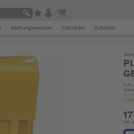
r
Rettungswesten
Falträder
Zubehör
Start
P
G
Auf L
Stand
Sofor
(Lief
17
inkl.