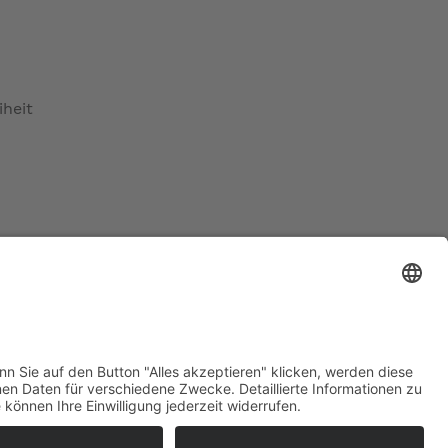
iheit
ratur