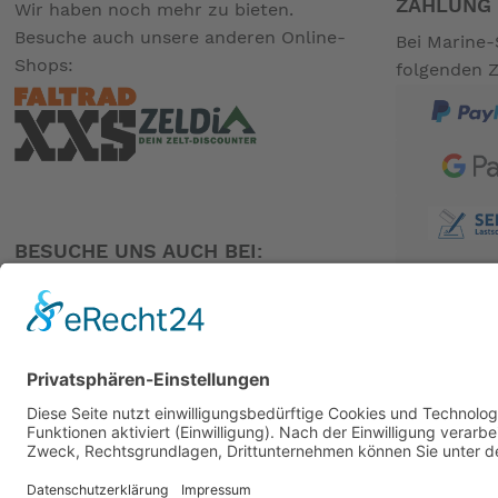
ZAHLUNG 
Wir haben noch mehr zu bieten.
Besuche auch unsere anderen Online-
Bei Marine-
Shops:
folgenden 
BESUCHE UNS AUCH BEI:
PARTNER