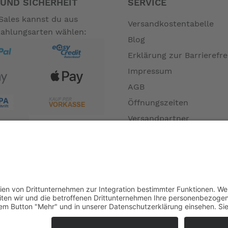
UND SICHERHEIT
SERVICE
Sales kannst du aus
Versandkostentabelle
Zahlungsarten wählen:
Blog
Erklärung zur Barrierefre
Impressum
AGB
Öffnungszeiten
Versandpartner
Verfügbarkeiten
Zahlung und Versand
Datenschutz
Fernabsatz
Widerrufsrecht MS
Widerrufsrecht bei Repa