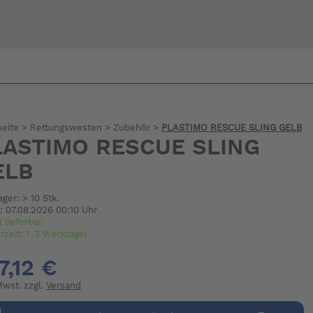
Bi
warte
seite
>
Rettungswesten
>
Zubehör
>
PLASTIMO RESCUE SLING GELB
LASTIMO RESCUE SLING
ELB
ager: > 10 Stk.
: 07.08.2026 00:10 Uhr
t lieferbar
erzeit: 1-3 Werktage)
7,12 €
 Mwst. zzgl.
Versand