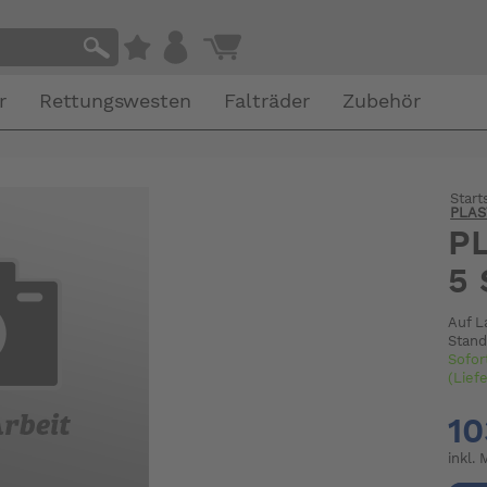
r
Rettungswesten
Falträder
Zubehör
Start
PLAS
P
5
Auf L
Stand
Sofor
(Lief
10
inkl.