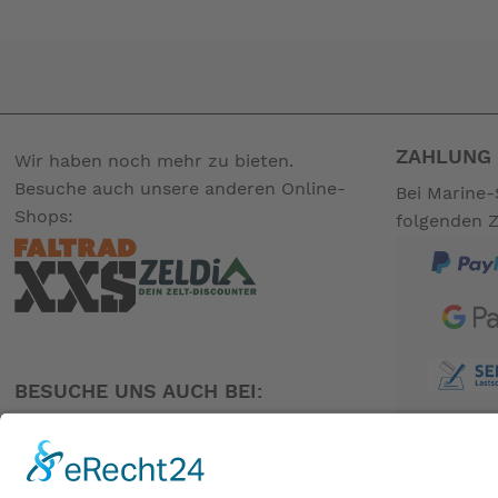
ZAHLUNG 
Wir haben noch mehr zu bieten.
Besuche auch unsere anderen Online-
Bei Marine-
Shops:
folgenden 
BESUCHE UNS AUCH BEI: