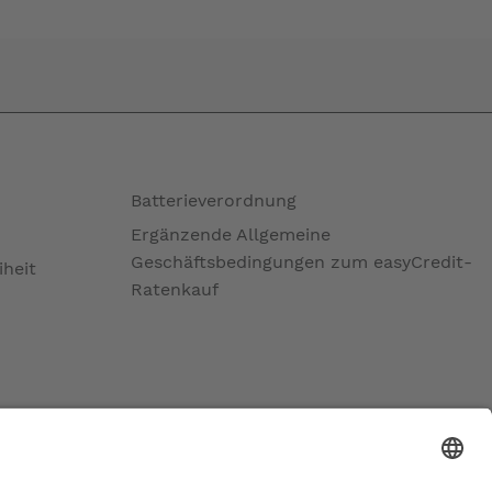
Batterieverordnung
Ergänzende Allgemeine
Geschäftsbedingungen zum easyCredit-
iheit
Ratenkauf