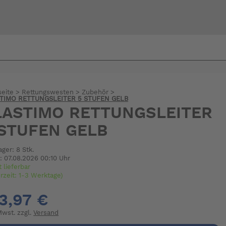
Bi
warte
seite
>
Rettungswesten
>
Zubehör
>
TIMO RETTUNGSLEITER 5 STUFEN GELB
LASTIMO RETTUNGSLEITER
 STUFEN GELB
ager: 8 Stk.
: 07.08.2026 00:10 Uhr
t lieferbar
erzeit: 1-3 Werktage)
3,97 €
 Mwst. zzgl.
Versand