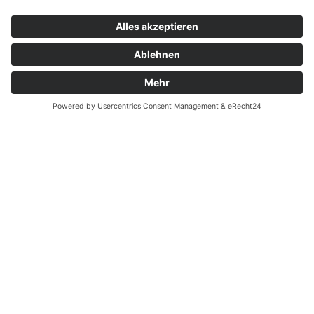
Kontakt
Garantiefall
Batterieverordnung
Ergänzende Allgemeine Geschäftsbedingungen zum
easyCredit-Ratenkauf
Vertrag widerrufen
© Kaniewski Handels GmbH & Co. KG, 2026 - Alle Rechte
vorbehalten.
Shopsystem:
WEBAN
OS
,
WEB
AN
UG