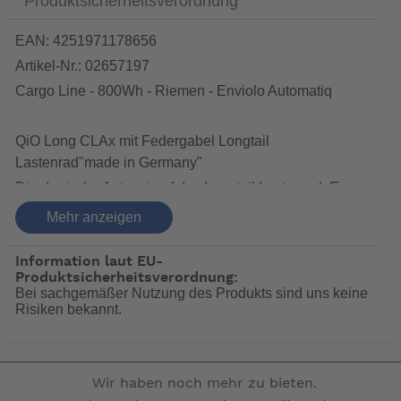
Produktsicherheitsverordnung
EAN: 4251971178656
Artikel-Nr.: 02657197
Cargo Line - 800Wh - Riemen - Enviolo Automatiq
QiO Long CLAx mit Federgabel Longtail
Lastenrad"made in Germany"
Die deutsche Antwort auf das Longtail Lastenrad. Es
gibt das QiO Long in zwei Ausführungen: entweder mit
Mehr anzeigen
Bosch Performance Motor,545 Wh.Akku und 9 Gang
Kettenschaltung oder mit Bosch Cagro Line Motor
Information laut EU-
800Wh.Akku ,Gates Riemen und Enviolo Automatik
Produktsicherheitsverordnung:
Bei sachgemäßer Nutzung des Produkts sind uns keine
Schaltung. Das ganze in jeweils 8 verschiedenen
Risiken bekannt.
Farben. Serienmässig haben die Lastenräder eine
Seitenverkleidung,Trittbretter und die beste Magura 4
Kolben Scheibenbremse. Das Rad ist bis 200 kg.
belastbar(Fahrer bis120kg) und wiegt 38 kg. Natürlich
Wir haben noch mehr zu bieten.