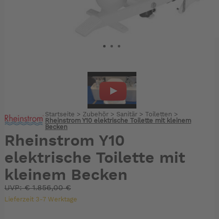
Startseite
>
Zubehör
>
Sanitär
>
Toiletten
>
Rheinstrom Y10 elektrische Toilette mit kleinem
Becken
Rheinstrom Y10
elektrische Toilette mit
kleinem Becken
UVP:
€
1.856,00 €
Lieferzeit 3-7 Werktage