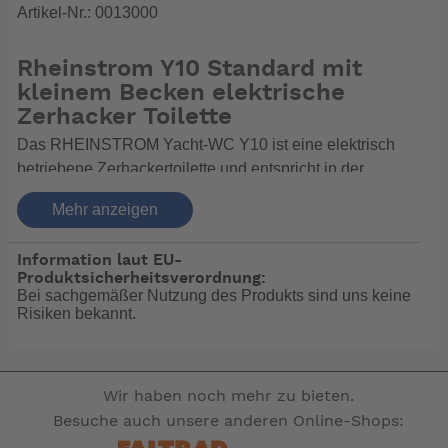
Artikel-Nr.: 0013000
Rheinstrom Y10 Standard mit
kleinem Becken elektrische
Zerhacker Toilette
Das RHEINSTROM Yacht-WC Y10 ist eine elektrisch
betriebene Zerhackertoilette und entspricht in der
technischen Beschreibung der Y8. Das Yacht-WC
Mehr anzeigen
besitzt jedoch eine eigene Spülwasserpumpe. Als
Pumpe wird eine Impellerpumpe verwendet. Bei der
Information laut EU-
Betätigung des Pedals wird Spülwasser angesaugt.
Produktsicherheitsverordnung:
Gleichzeitig werden die Fäkalien abgepumpt. Da
Bei sachgemäßer Nutzung des Produkts sind uns keine
dieses WC das Spülwasser bis zu 1 m über die
Risiken bekannt.
Wasserlinie ansaugen und bis zu 5 m senkrecht hoch
fördern kann, ist es auch in Verbindung mit einem höher
gelegenen Schmutzwassertank einsetzbar. Die
Wir haben noch mehr zu bieten.
Abdeckung der Pumpe mit einer Abdeckhaube ist
Besuche auch unsere anderen Online-Shops:
optional erhältlich. Das Modell Y 10 ist aus