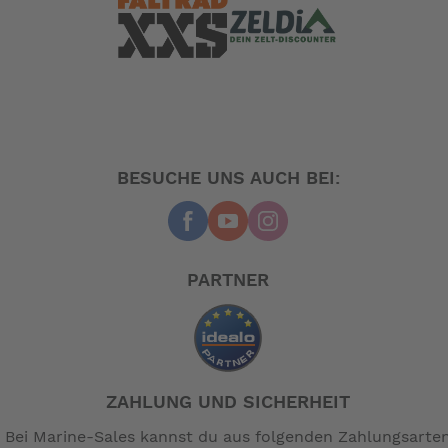
seewasserbeständigen Materialien hergestellt. Sie ist
geeignet für Segel- und Motoryachten sowie Personen-
und Berufsschiffe, insbesondere Behördenschiffe.
Modell
Artikel-Nr.
Y10 12V klein
0013000
Y10 12V gross
0011000
BESUCHE UNS AUCH BEI:
Y10 24V klein
0014000
Y10 24V gross
0012000
Y10 230V gross
0015000
PARTNER
-- Auf Produktfotos angezeigte Dekorationsartikel
gehören nicht zum Leistungsumfang. --
ZAHLUNG UND SICHERHEIT
Bei Marine-Sales kannst du aus folgenden Zahlungsarte