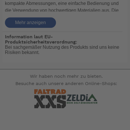
kompakte Abmessungen, eine einfache Bedienung und
die Verwendung von hochwertigen Materialien aus. Die
Pumpe und der Pumpenfuß sind aus Rotguss oder
Mehr anzeigen
Aluminium gefertigt und mit Rilsan beschichtet. Die
Kolbenstangen und der Pumpenhebel sind aus
Information laut EU-
Edelstahl. Das Modell Y2 ist aus
Produktsicherheitsverordnung:
seewasserbeständigen Materialien hergestellt. Das
Bei sachgemäßer Nutzung des Produkts sind uns keine
Yacht-WC Y2 ist geeignet für Segel- und Motoryachten
Risiken bekannt.
sowie Berufsschiffe.
Ansaughöhe:
2 m
Wir haben noch mehr zu bieten.
Förderhöhe:
5 m
Besuche auch unsere anderen Online-Shops:
Zulauf:
3/4''
Ablauf:
1 1/2''
-- Auf Produktfotos angezeigte Dekorationsartikel
gehören nicht zum Leistungsumfang. --