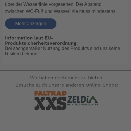
über der Wasserlinie vorgesehen. Der Abstand
zwischen WC-Fuß und Wasserlinie muss mindestens
200 mm betragen. Der WC-Austritt wird durch eine
Mehr anzeigen
feder-belastete 45° Klappe dicht verschlossen. Die
austretende Nirowelle ist mit einer
Information laut EU-
Radialwellendichtung abgedichtet. Das Gehäuse ist
Produktsicherheitsverordnung:
aus Rotguss gefertigt. Das Yacht-WC Y7 eignet sich
Bei sachgemäßer Nutzung des Produkts sind uns keine
zum Aufbau auf Fäkalientanks. Die Spülung kann über
Risiken bekannt.
eine Hand- oder über eine Elektropumpe erfolgen.
Diese sind im Lieferumfang nicht enthalten. Das Modell
Y7 ist aus seewasserbeständigen Materialien
Wir haben noch mehr zu bieten.
hergestellt. Sie ist geeignet für langsam laufende
Besuche auch unsere anderen Online-Shops:
Motoryachten, Personenschiffe sowie Berufsschiffe.
Modell
Artikel-Nr.
Yachttoilette Y7 klein
0007000
Yachttoilette Y7 gross
0007100