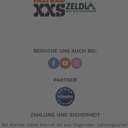
wartungsarm. Die Abdeckung der Pumpeneinheit mit
einer Abdeckhaube ist optional erhältlich. Das Yacht-
WC Y8 eignet sich für Segel- und Motoryachten sowie
Personen- und Berufsschiffe.
Modell
Artikel-Nr.
Y8 12V klein
0008004
BESUCHE UNS AUCH BEI:
Y8 12V gross
0008000
Y8 24V klein
0008005
Y8 24V gross
0008001
PARTNER
Y8 230V gross
0008020
-- Auf Produktfotos angezeigte Dekorationsartikel
gehören nicht zum Leistungsumfang. --
ZAHLUNG UND SICHERHEIT
Bei Marine-Sales kannst du aus folgenden Zahlungsarte