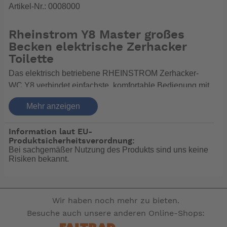
Artikel-Nr.: 0008000
Rheinstrom Y8 Master großes
Becken elektrische Zerhacker
Toilette
Das elektrisch betriebene RHEINSTROM Zerhacker-
WC Y8 verbindet einfachste, komfortable Bedienung mit
hoher Funktionssicherheit. Die verwendeten Materialien
Mehr anzeigen
sind seewasserbeständig. Am Pupenfuß aus Rotguss
ist eine Zerhackerpumpe angeflanscht. Das
Information laut EU-
Zerhackerrad und das Pumpenlaufrad sind aus Messig
Produktsicherheitsverordnung:
gefertigt. Nach Betätigung des Fußpedals werden die
Bei sachgemäßer Nutzung des Produkts sind uns keine
ankommenden Fäkalien vom Zerhackerrad der Pumpe
Risiken bekannt.
zerkleinert und abgepumpt. Die Spülung der Y8 erfolgt
über das bordeigene Frisch- oder Seewassersystem.
Das geringe Betriebsgeräusch sorgt für eine
Wir haben noch mehr zu bieten.
unproblematische Benutzung auch in der Nacht. Durch
Besuche auch unsere anderen Online-Shops:
sehr wenige Verschleißteile ist dieses WC besonders