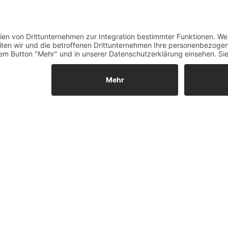
Datenschutz
Fernabsatz
Widerrufsrecht MS
Widerrufsrecht bei Repa
Widerrufsrecht bei Diens
Kontakt
Garantiefall
Batterieverordnung
Ergänzende Allgemeine
Geschäftsbedingungen z
Ratenkauf
Vertrag widerrufen