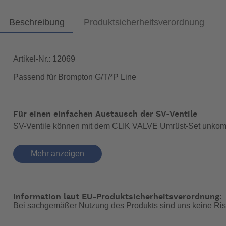
Beschreibung
Produktsicherheitsverordnung
Artikel-Nr.: 12069
Passend für Brompton G/T/*P Line
Für einen einfachen Austausch der SV-Ventile
SV-Ventile können mit dem CLIK VALVE Umrüst-Set unkompl
werden.
Mehr anzeigen
Einfaches Umrüstung auf das Clik Valve System
Anschließend den Schwalbe Clik Valve Ventileinsatz aufschr
Umrüst-Set für SV-Ventile
Information laut EU-Produktsicherheitsverordnung:
2 Ventileinsätze SV
Bei sachgemäßer Nutzung des Produkts sind uns keine Ris
1 Ventilschlüssel
2 Staubkappen