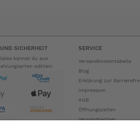
nicht zum Leistungsumfang. --
UND SICHERHEIT
SERVICE
Sales kannst du aus
Versandkostentabelle
Zahlungsarten wählen:
Blog
Erklärung zur Barrierefre
Impressum
AGB
Öffnungszeiten
Versandpartner
Verfügbarkeiten
Zahlung und Versand