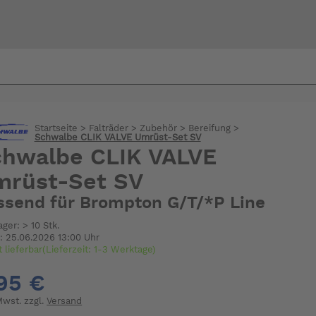
Bi
warte
Startseite
>
Falträder
>
Zubehör
>
Bereifung
>
Schwalbe CLIK VALVE Umrüst-Set SV
chwalbe CLIK VALVE
mrüst-Set SV
ssend für Brompton G/T/*P Line
ager: > 10 Stk.
: 25.06.2026 13:00 Uhr
t lieferbar(Lieferzeit: 1-3 Werktage)
95 €
 Mwst. zzgl.
Versand