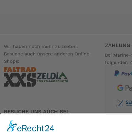
*P Line mit SV Ventil
-- Auf Produktfotos angezeigte Dekorationsartikel gehören 
ZAHLUNG 
Wir haben noch mehr zu bieten.
Besuche auch unsere anderen Online-
Bei Marine-
Shops:
folgenden 
BESUCHE UNS AUCH BEI: