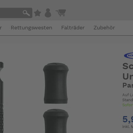
r
Rettungswesten
Falträder
Zubehör
S
U
Pa
Auf L
Stand
Sofor
5,
inkl.