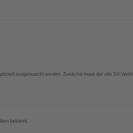
iziert ausgetauscht werden. Zunächst muss der alte SV-Venti
auben und schon ist das Ventil „Clik-bereit“. Inklusive Staubk
iken bekannt.