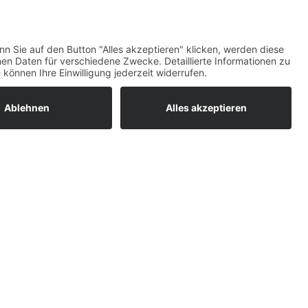
ratur
tleistungen
um easyCredit-