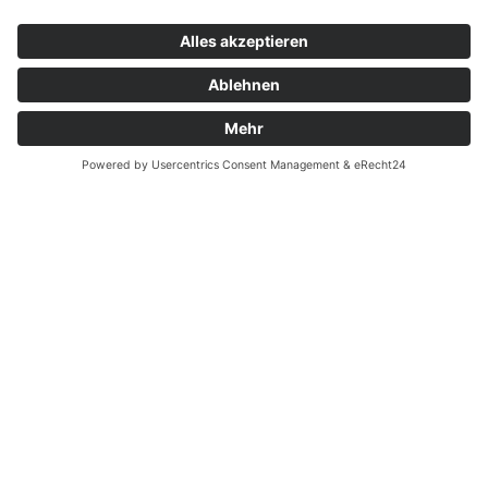
Kontakt
Garantiefall
Batterieverordnung
Ergänzende Allgemeine Geschäftsbedingungen zum
easyCredit-Ratenkauf
Vertrag widerrufen
© Kaniewski Handels GmbH & Co. KG, 2026 - Alle Rechte
vorbehalten.
Shopsystem:
WEBAN
OS
,
WEB
AN
UG