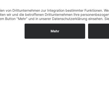
Fernabsatz
Widerrufsrecht MS
Widerrufsrecht bei Repa
Widerrufsrecht bei Diens
Kontakt
Garantiefall
Batterieverordnung
Ergänzende Allgemeine
Geschäftsbedingungen z
Ratenkauf
Vertrag widerrufen