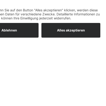
ratur
tleistungen
um easyCredit-