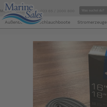
Mensch gefällig?
Tel. 023 65 / 2000 800
Außenborder
Schlauchboote
Stromerzeuge