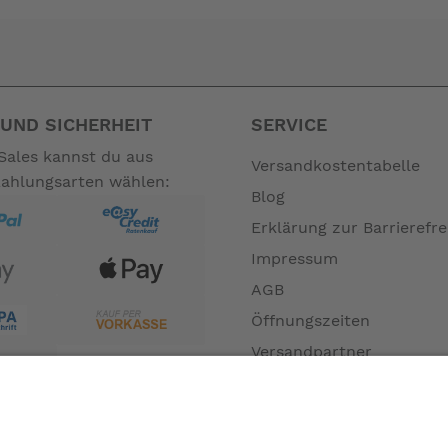
UND SICHERHEIT
SERVICE
Sales kannst du aus
Versandkostentabelle
Zahlungsarten wählen:
Blog
Erklärung zur Barrierefre
Impressum
AGB
Öffnungszeiten
Versandpartner
Verfügbarkeiten
Zahlung und Versand
Datenschutz