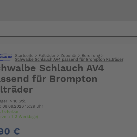
Bi
warte
Startseite
>
Falträder
>
Zubehör
>
Bereifung
>
Schwalbe Schlauch AV4 passend für Brompton Falträder
hwalbe Schlauch AV4
ssend für Brompton
lträder
ager: > 10 Stk.
: 08.08.2026 15:29 Uhr
t lieferbar
erzeit: 1-3 Werktage)
90 €