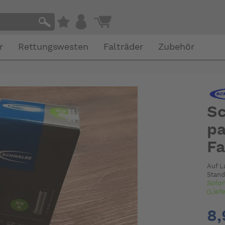
r
Rettungswesten
Falträder
Zubehör
Sc
pa
Fa
Auf L
Stand
Sofor
(Lief
8,