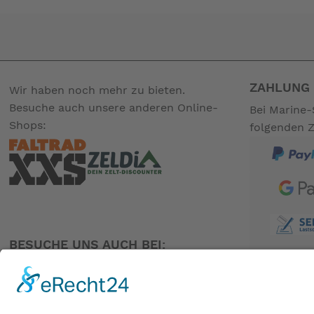
ZAHLUNG 
Wir haben noch mehr zu bieten.
Besuche auch unsere anderen Online-
Bei Marine-
Shops:
folgenden 
BESUCHE UNS AUCH BEI: