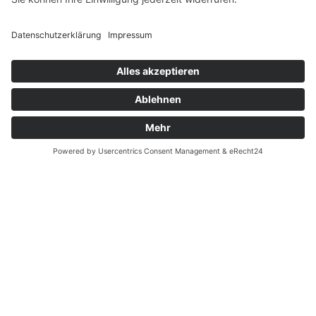
Widerrufsrecht MS
Widerrufsrecht bei Reparatur
Widerrufsrecht bei Dienstleistungen
Kontakt
Garantiefall
Batterieverordnung
Ergänzende Allgemeine Geschäftsbedingungen zum
easyCredit-Ratenkauf
Vertrag widerrufen
© Kaniewski Handels GmbH & Co. KG, 2026 - Alle Rechte
vorbehalten.
Shopsystem:
WEBAN
OS
,
WEB
AN
UG