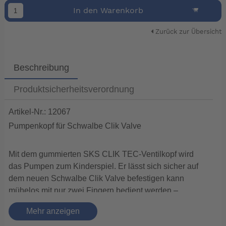
In den Warenkorb
Zurück zur Übersicht
Beschreibung
Produktsicherheitsverordnung
Artikel-Nr.: 12067
Pumpenkopf für Schwalbe Clik Valve
Mit dem gummierten SKS CLIK TEC-Ventilkopf wird
das Pumpen zum Kinderspiel. Er lässt sich sicher auf
dem neuen Schwalbe Clik Valve befestigen kann
mühelos mit nur zwei Fingern bedient werden –
schneller und intuitiver geht’s nicht. Druckverlust beim
Mehr anzeigen
Abziehen gehört nun ebenso der Vergangenheit an, wie