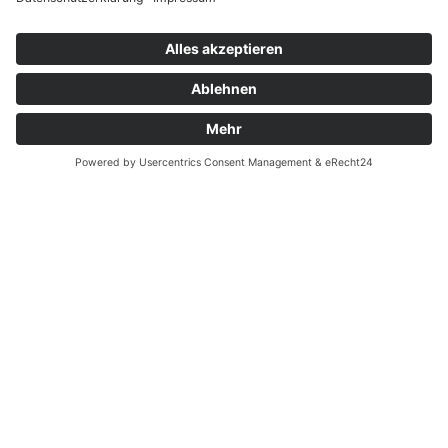
Widerrufsrecht bei Dienstleistungen
Kontakt
Garantiefall
Batterieverordnung
Ergänzende Allgemeine Geschäftsbedingungen zum
easyCredit-Ratenkauf
Vertrag widerrufen
© Kaniewski Handels GmbH & Co. KG, 2026 - Alle Rechte
vorbehalten.
Shopsystem:
WEBAN
OS
,
WEB
AN
UG