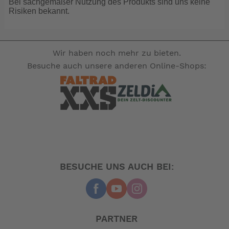
Bei sachgemäßer Nutzung des Produkts sind uns keine
Luftdüsen und Adapter 566450.
Risiken bekannt.
-- Auf Produktfotos angezeigte Dekorationsartikel
gehören nicht zum Leistungsumfang. --
Wir haben noch mehr zu bieten.
Besuche auch unsere anderen Online-Shops:
BESUCHE UNS AUCH BEI:
PARTNER