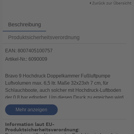
Zurück zur Übersicht
Beschreibung
Produktsicherheitsverordnung
EAN: 8007405100757
Artikel-Nr.: 6090009
Bravo 9 Hochdruck Doppelkammer Fußluftpumpe
Luftvolumen max. 6,5 ltr. Maße 32x23xh 7 cm, für
Schlauchboote, auch solcher mit Hochdruck-Luftboden
der 0,8 bar erfordert. Um diesen Druck zu erreichen wird
das in der Mitte der Pumpe befindliche Ventil (gelb)
Mehr anzeigen
geöffnet. Mit geschlossenem Ventil steht Ihnen ein
Luftvolumen von ca. 6,5 ltr. und eine Druckleistung bis
Information laut EU-
0,3 bar zur Verfügung, bei geöffnetem Ventil ca. 1,5 ltr.
Produktsicherheitsverordnung:
und eine Druckleistung bis 0,8 bar. Lieferung inkl. 2