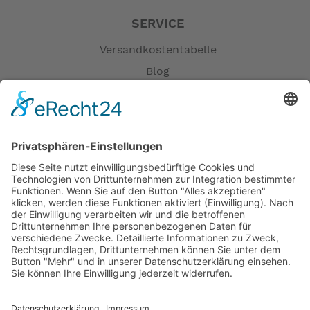
SERVICE
Versandkostentabelle
Blog
Erklärung zur Barrierefreiheit
Impressum
AGB
Öffnungszeiten
Versandpartner
Verfügbarkeiten
Zahlung und Versand
Datenschutz
Fernabsatz
Widerrufsrecht MS
Widerrufsrecht bei Reparatur