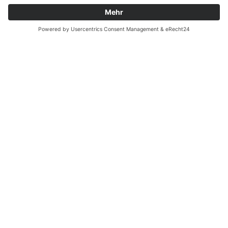
Batterieverordnung
Ergänzende Allgemeine Geschäftsbedingungen zum
easyCredit-Ratenkauf
Vertrag widerrufen
© Kaniewski Handels GmbH & Co. KG, 2026 - Alle Rechte
vorbehalten.
Shopsystem:
WEBAN
OS
,
WEB
AN
UG