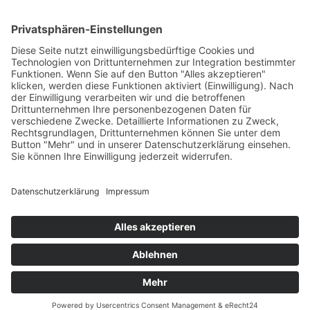
Öffnungszeiten
Versandpartner
Verfügbarkeiten
Zahlung und Versand
Datenschutz
Fernabsatz
Widerrufsrecht MS
Widerrufsrecht bei Reparatur
Widerrufsrecht bei Dienstleistungen
Kontakt
Garantiefall
Batterieverordnung
Ergänzende Allgemeine Geschäftsbedingungen zum
easyCredit-Ratenkauf