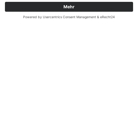
Batterieverordnung
Ergänzende Allgemeine Geschäftsbedingungen zum
easyCredit-Ratenkauf
Vertrag widerrufen
© Kaniewski Handels GmbH & Co. KG, 2026 - Alle Rechte
vorbehalten.
Shopsystem:
WEBAN
OS
,
WEB
AN
UG