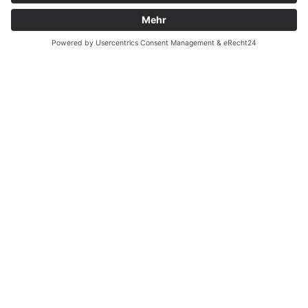
Batterieverordnung
Ergänzende Allgemeine Geschäftsbedingungen zum
easyCredit-Ratenkauf
Vertrag widerrufen
© Kaniewski Handels GmbH & Co. KG, 2026 - Alle Rechte
vorbehalten.
Shopsystem:
WEBAN
OS
,
WEB
AN
UG