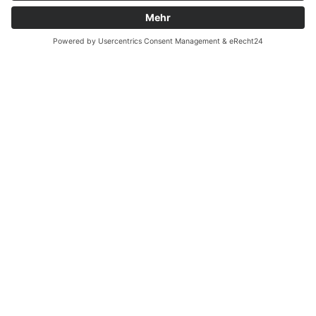
Batterieverordnung
Ergänzende Allgemeine Geschäftsbedingungen zum
easyCredit-Ratenkauf
Vertrag widerrufen
© Kaniewski Handels GmbH & Co. KG, 2026 - Alle Rechte
vorbehalten.
Shopsystem:
WEBAN
OS
,
WEB
AN
UG