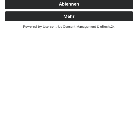
Batterieverordnung
Ergänzende Allgemeine Geschäftsbedingungen zum
easyCredit-Ratenkauf
Vertrag widerrufen
© Kaniewski Handels GmbH & Co. KG, 2026 - Alle Rechte
vorbehalten.
Shopsystem:
WEBAN
OS
,
WEB
AN
UG