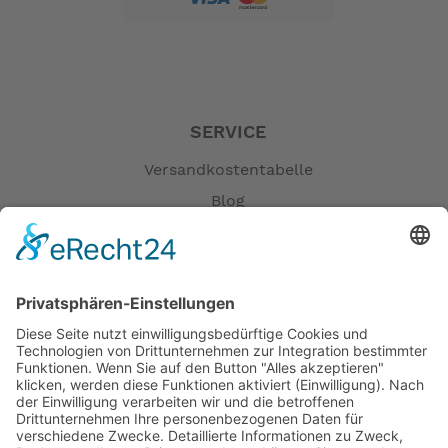
Farbe: Weiß, optional: Knochen / Schwarz
Sitz und Deckel: Polyesterbeschichtetes Holz weiß
optional:
- Polyesterbeschichtetes Holz mit weichem Verschluss:
weiß,
- polyesterbeschichtetes Holz: schwarz,
SERVICE
- Duroplast mit Dämpfung: weiß,
Versandkostentabelle
- Duroplastisch: weiß / Knochen
Auslass-Pumpe: MAC 11 12/24 v, Silence Plus 2G,
Blog
optional: MAC 11 110/230 v
Erklärung zur Barrierefreiheit
Einlassvorrichtung: Magnetspule, optional:
Impressum
Einlasspumpe
Bedienfeld: All-in-One, optional: Mehrfachrahmen /
AGB
Argent / Argent / Touch / Premium / Premium / Premium
Öffnungszeiten
Touch
Versandpartner
Bidet: Passendes Bidet, optional: integrierte
Verfügbarkeiten
Bidetfunktion erhältlich
Zahlung und Versand
-- Auf Produktfotos angezeigte Dekorationsartikel