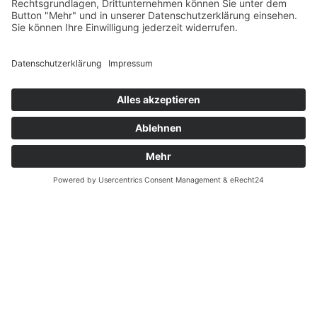
Datenschutz
gehören nicht zum Leistungsumfang. --
Fernabsatz
Widerrufsrecht MS
Widerrufsrecht bei Reparatur
Widerrufsrecht bei Dienstleistungen
Kontakt
Garantiefall
Batterieverordnung
Ergänzende Allgemeine Geschäftsbedingungen zum
easyCredit-Ratenkauf
Vertrag widerrufen
© Kaniewski Handels GmbH & Co. KG, 2026 - Alle Rechte