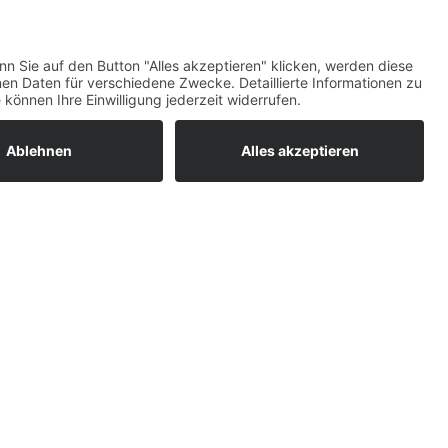
ratur
. Und das BYB wird Sie mit seinem steifen
tleistungen
er Bus zurücklegen oder an Regentagen ein Taxi
um easyCredit-
 Das BYB lässt sich so klein zusammenfalten, dass