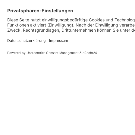
Reisekoffer und es bleibt sogar noch eine Hand frei für den
PARTNER
"Großes" Fahrgefühl
Egal wie klein oder schnell sich ein Faltrad falten lässt, 
"DoubleDeck"-Rahmen, den 20"-Laufrädern und hochwerti
Ready to Mix
Das BYB ist für Pendler im gemischten Mobilitäts-Modus kon
nach Hause nehmen möchten.
Sicher ist sicher
Wenn Sie Ihr Fahrrad draußen abschließen, schauen Sie dan
Sie es überall mit hinein nehmen und im Kleiderspind, hint