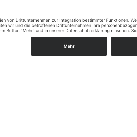
 Becher Coffee-to-go.
Datenschutz
Fernabsatz
Widerrufsrecht MS
Widerrufsrecht bei Repa
es muss auch ein Fahrrad sein, mit dem Sie gerne fahren möchten
Widerrufsrecht bei Diens
gen Komponenten begeistern.
Kontakt
Garantiefall
Batterieverordnung
zipiert, die einen Teil ihrer täglichen Fahrten mit dem Zug od
Ergänzende Allgemeine
Geschäftsbedingungen z
Ratenkauf
n auch alle fünf Minuten aus dem Fenster, ob es noch da ist?
er der Theke oder unter Ihrem Schreibtisch verstauen können.
Vertrag widerrufen