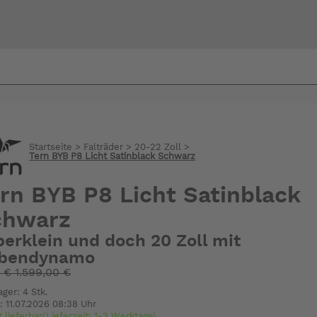
Bi
warte
Startseite
>
Falträder
>
20-22 Zoll
>
Tern BYB P8 Licht Satinblack Schwarz
rn BYB P8 Licht Satinblack
chwarz
perklein und doch 20 Zoll mit
bendynamo
:
€
1.599,00 €
ager: 4 Stk.
: 11.07.2026 08:38 Uhr
t lieferbar(Lieferzeit: 1-3 Werktage)