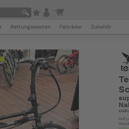
r
Rettungswesten
Falträder
Zubehör
Te
S
su
Na
UVP
Auf L
Stand
Sofor