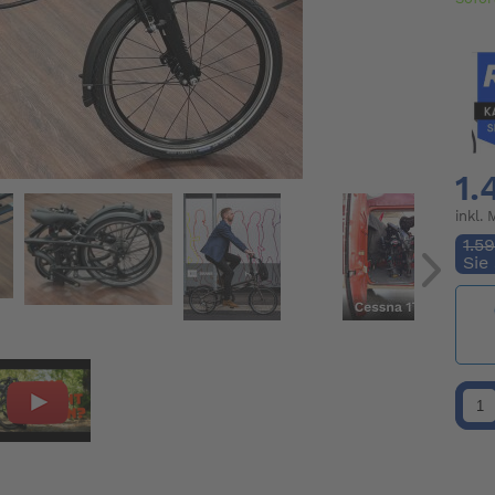
1.
inkl.
1.5
Sie