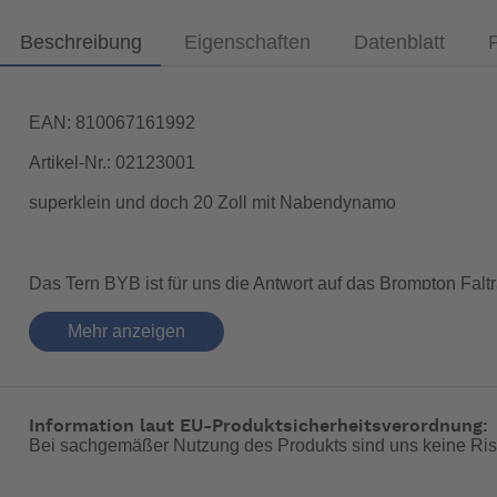
Beschreibung
Eigenschaften
Datenblatt
EAN: 810067161992
Artikel-Nr.: 02123001
superklein und doch 20 Zoll mit Nabendynamo
Das Tern BYB ist für uns die Antwort auf das Brompton Faltr
Nun kommt das BYB P8 in Mattschwarz auf den Markt.
Mehr anzeigen
Es gilt ein Faltrad zu haben welches man gut fahren kann,kle
Das Faltrad passt durch schmale Luken und Türen, wie bei
Information laut EU-Produktsicherheitsverordnung:
Alle diese Werte hält das BYB ein. 20 Zoll mit langem Rads
Bei sachgemäßer Nutzung des Produkts sind uns keine Ris
Kettenführung wird geschützt. Ein ideales Pendlerrad.