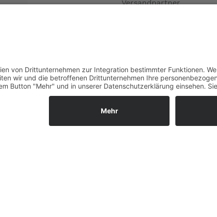
Versandpartner
Verfügbarkeiten
Zahlung und Versand
Datenschutz
Fernabsatz
Widerrufsrecht MS
Widerrufsrecht bei Repa
Widerrufsrecht bei Diens
Kontakt
Garantiefall
Batterieverordnung
Vertrag widerrufen