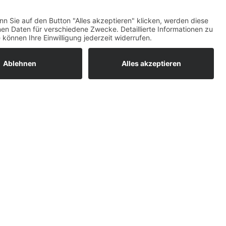
ratur
tleistungen
um easyCredit-
BAN
OS
,
WEB
AN
UG