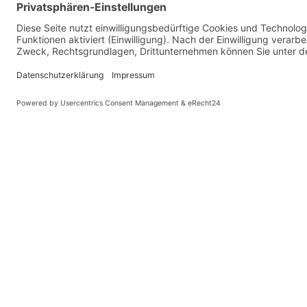
AUSSTATTUNG
ALLGEMEINE INFORMATIONEN
GÄNGE:
∞
GEWICHT:
28 kg (61,7 lb.)
GANG-ENTFALTUNG:
28" - 106" (2.23 - 8.47 m)
FALTMASS:
165 × 39,5 × 87 cm (65 × 15,6 × 34,3 in)
FALTZEIT:
5 seconds
RAHMENGRÖSSEN:
One size
ABSTAND SATTELSTÜTZE - LENKER:
52 - 62,5 cm (20,5 - 24,6 in)
ABSTAND SATTELSPITZE - PEDAL:
© Kaniewski Hande