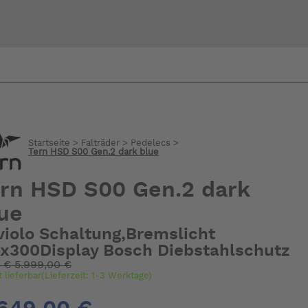
Bi
warte
Startseite
>
Falträder
>
Pedelecs
>
Tern HSD S00 Gen.2 dark blue
rn HSD S00 Gen.2 dark
ue
violo Schaltung,Bremslicht
ox300Display Bosch Diebstahlschutz
:
€
5.999,00 €
t lieferbar(Lieferzeit: 1-3 Werktage)