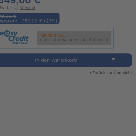
649,00 €
 Mwst. zzgl.
Versand
99,00 €
 sparen: 1.350,00 € (23%)
105.00 € mtl.
mehr Informationen zum Ratenkauf
In den Warenkorb
Zurück zur Übersicht