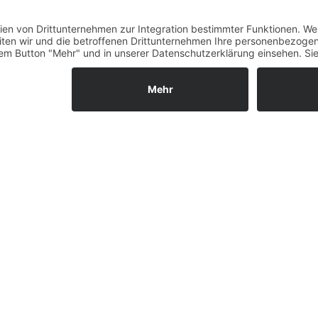
Fernabsatz
Widerrufsrecht MS
Widerrufsrecht bei Repa
Widerrufsrecht bei Diens
Kontakt
Garantiefall
Batterieverordnung
Ergänzende Allgemeine
Geschäftsbedingungen z
Ratenkauf
Vertrag widerrufen
ls GmbH & Co. KG, 2026 - Alle Rechte vorbehalten.
Shopsystem:
WE