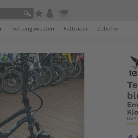
r
Rettungswesten
Falträder
Zubehör
Te
bl
En
Ki
UVP
Sofor