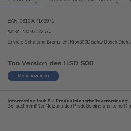
EAN: 0810067160971
Artikel-Nr.: 02122570
Enviolo Schaltung,Bremslicht Kiox300Display Bosch Diebs
Top Version des HSD S00
1. Enviolo Stufenlose Schaltung
Mehr anzeigen
2.Bosch Kiox 300 Farb Display
3.Bremslicht im Rücklicht.
Information laut EU-Produktsicherheitsverordnung:
4.Bosch Connect Modul mit Diebstahlschutz
Bei sachgemäßer Nutzung des Produkts sind uns keine Ris
5.Federsattelstütze zum Sonderpreis