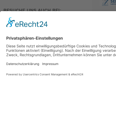
Bosch PowerPack 545-Akku für bis zu 121 km Reichw
BESUCHE UNS AUCH BEI:
Bereit für Beifahrer und großes Gepäck: 80 kg Tragl
Einstellbares Cockpit – passt Fahrer:innen von 150 b
Auf Sicherheit und Zuverlässigkeit getestet: Rahmen
PARTNER
AUSSTATTUNG
ALLGEMEINE INFORMATIONEN
GÄNGE:
∞
GEWICHT:
28 kg (61,7 lb.)
GANG-ENTFALTUNG:
28" - 106" (2.23 - 8.47 m)
FALTMASS:
165 × 39,5 × 87 cm (65 × 15,6 × 34,3 in)
FALTZEIT: