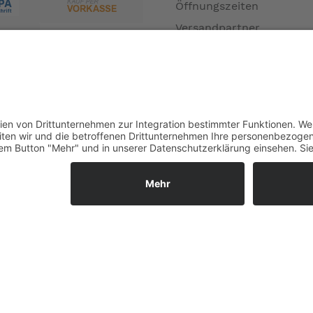
Öffnungszeiten
eite
Versandpartner
ast auf dem hinteren Gepäckträger reichen auch für einen erwa
is 195 cm
Verfügbarkeiten
 und Gabel sind EFBE-zertifiziert bis zur zugelassenen Belast
Zahlung und Versand
Datenschutz
Fernabsatz
Widerrufsrecht MS
Widerrufsrecht bei Repa
Widerrufsrecht bei Diens
Kontakt
Garantiefall
Batterieverordnung
Ergänzende Allgemeine
Geschäftsbedingungen z
Ratenkauf