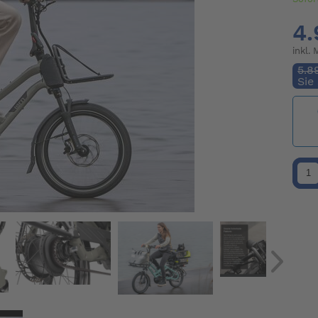
4.
inkl.
5.8
Sie