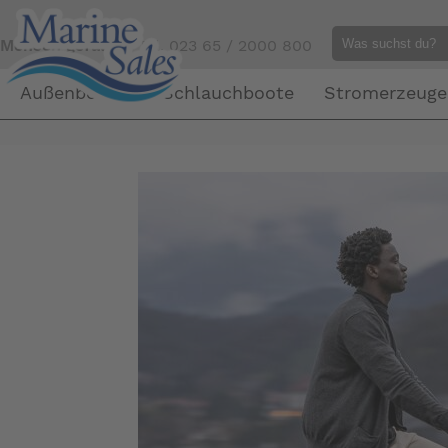
Mensch gefällig?
Tel. 023 65 / 2000 800
Außenborder
Schlauchboote
Stromerzeuge