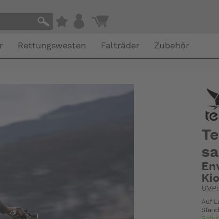
r
Rettungswesten
Falträder
Zubehör
Te
s
En
Ki
UVP
Auf L
Stand
Sofor