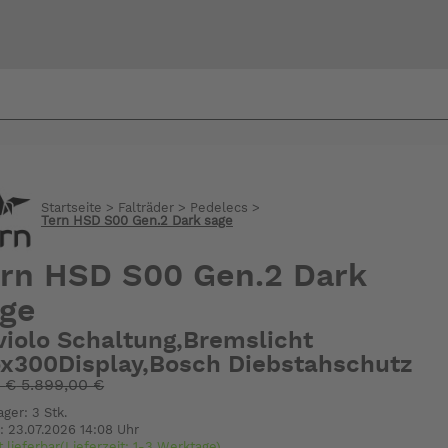
Bi
warte
Startseite
>
Falträder
>
Pedelecs
>
Tern HSD S00 Gen.2 Dark sage
rn HSD S00 Gen.2 Dark
age
violo Schaltung,Bremslicht
ox300Display,Bosch Diebstahschutz
:
€
5.899,00 €
ager: 3 Stk.
: 23.07.2026 14:08 Uhr
t lieferbar(Lieferzeit: 1-3 Werktage)