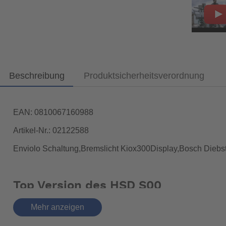
Beschreibung
Produktsicherheitsverordnung
EAN: 0810067160988
Artikel-Nr.: 02122588
Enviolo Schaltung,Bremslicht Kiox300Display,Bosch Diebs
Top Version des HSD S00
1. Enviolo Stufenlose Schaltung
Mehr anzeigen
2. Bosch Kiox 300 Farb Display