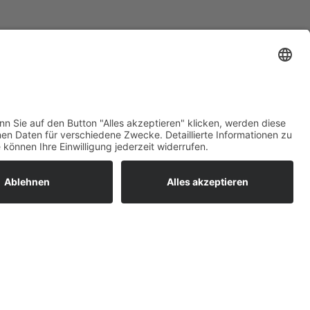
chsenen Passagier oder den Großeinkauf
ungsgrenze von 180 kg Gesamtgewicht
ratur
tleistungen
um easyCredit-