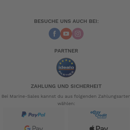
Der Gepäckträger kann 27 kg !! der Vorderbau bis 20 kg
belastet werden.
Rutschfeste Pedalen, großes Display, leicht
BESUCHE UNS AUCH BEI:
zugängliches Rahmenschloß, hydraulische
Scheibenbremsen verstellbarer und abklappbarer
Vorbau.
PARTNER
Das sind Gründe für das Tern NBD in der Kompakt-
Klasse,oder?
Kommen Sie probefahren,Sie werden begeistert sein.
Das sagt Tern Europe:
Das Tern NBD P8i ist ein Kompaktrad, welches ideal für
ZAHLUNG UND SICHERHEIT
jede Art von Radfahrer ist. Egal ob jung oder alt, groß
Bei Marine-Sales kannst du aus folgenden Zahlungsarte
oder klein, Anfänger oder Profi. Möglich ist dies durch
wählen:
die niedrige Überstandshöhe von nur 39 cm.
Mit den verbauten Gepäckträger, lässt es sich wie auch
schon das Tern Gsd und Hsd, sogar senkrecht parken
um noch weniger Platz einzunehmen.