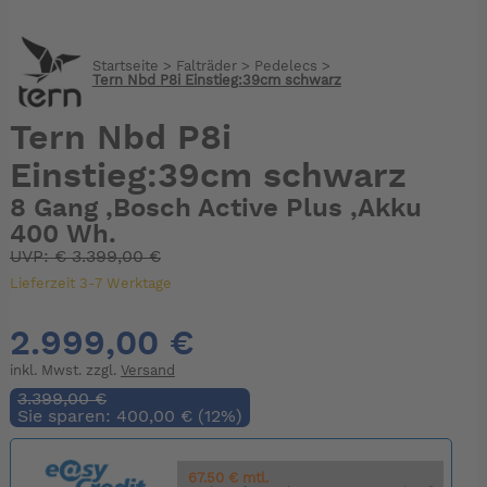
Startseite
>
Falträder
>
Pedelecs
>
Tern Nbd P8i Einstieg:39cm schwarz
Tern Nbd P8i
Einstieg:39cm schwarz
8 Gang ,Bosch Active Plus ,Akku
400 Wh.
UVP:
€
3.399,00 €
Lieferzeit 3-7 Werktage
2.999,00 €
inkl. Mwst. zzgl.
Versand
3.399,00 €
Sie sparen: 400,00 € (12%)
67.50 € mtl.