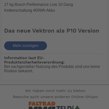
27 kg Bosch Performance Line 10 Gang
Kettenschaltung 400Wh Akku
Das neue Vektron als P10 Version
Was macht es zum P10?
Mehr anzeigen
Der kraftvolle Bosch Performance Line-Antrieb
bietet bis zu 75 Nm Drehmoment und 340%
Information laut EU-
Unterstützung Ihrer Pedalkräfte
Produktsicherheitsverordnung:
LED Remote und Intuvia 100-Display bieten alle
Bei sachgemäßer Nutzung des Produkts sind uns keine
nötigen Informationen und einfache Bedienung
Risiken bekannt.
per Daumenklick
Der PowerPack 400-Akku sorgt für bis zu 87 km
Reichweite
Shimano Deore 10fach-Kettenschaltung für
Wir haben noch mehr zu bieten.
präzise Schaltvorgänge und höchste Effizienz in
Besuche auch unsere anderen Online-Shops:
jeder Fahrsituation
Vektron-Highlights