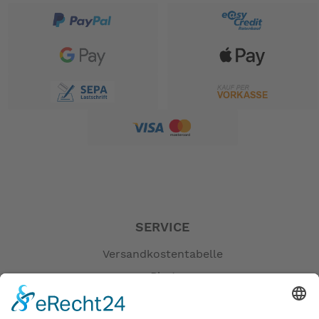
Bremspower bei jeglichen Bedingungen
Atlas V-Gepäckträger mit 27 kg Zuladung,
kompatibel mit KLICKfix-, Racktime SNAPIT 2.0-
und Ortlieb Quick-Lock 2.1- und 2.2-Systemen
UL 2849-zertifiziert und nach den strengen
Sicherheitsstandards der EN 15194-Norm
getestet
AUSSTATTUNG
ALLGEMEINE INFORMATIONEN
GÄNGE:
1 x 10
GEWICHT:
20 kg (44,1 lb.)
SERVICE
GANG-ENTFALTUNG:
Versandkostentabelle
30" - 97" (2.36 - 7.72 m)
RAHMENGRÖSSEN:
Blog
One size
Erklärung zur Barrierefreiheit
FALTMASS: