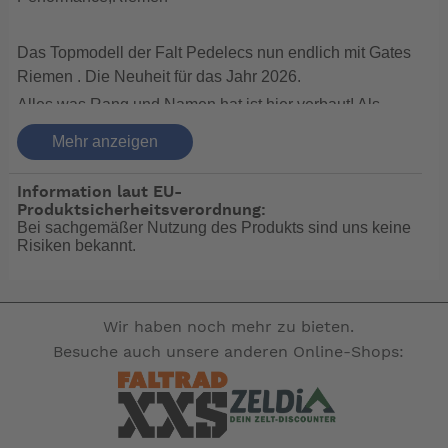
Das Topmodell der Falt Pedelecs nun endlich mit Gates
Riemen . Die Neuheit für das Jahr 2026.
Alles was Rang und Namen hat ist hier verbaut! Als
erstes natürlich der sehr warungsarme Gatesriemen
Mehr anzeigen
,dazu eine 5 Gang Nexus Nabenschaltung (extra für
starke Antriebe entwickelt!) das ganze natürlich mit dem
Information laut EU-
sehr starken Bosch Performancemotor und Magura
Produktsicherheitsverordnung:
Bremsen.
Bei sachgemäßer Nutzung des Produkts sind uns keine
Risiken bekannt.
Das sagt der Hersteller:
Die Vektron-Modellreihe setzt die Maßstäbe in Sachen
Wir haben noch mehr zu bieten.
falten, fahren und verstauen – kurz: Vielseitigkeit. Hier
Besuche auch unsere anderen Online-Shops:
kombinieren wir Elektro-Mobilität und Urbanität auf
ideale Weise miteinander. Und das Vektron vereint
aktuellste Faltrad-Technologie mit modernstem Design.
Mit Bosch-Antrieb in drei Versionen erhältlich – hier als