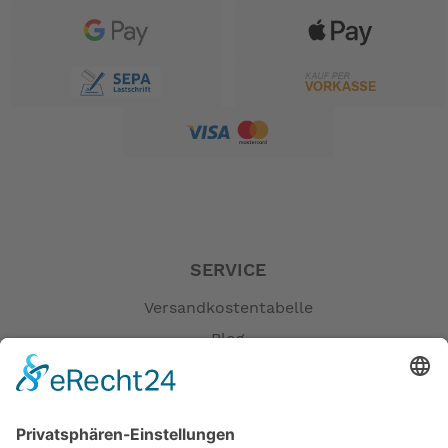
Fahrergrößen von 147 bis 195 cm anpassen, so
kann ein Bike von der ganzen Familie genützt
werden
Rahmen: Alu 6061
Gabel: Tern "Tarsus", Alu 6061
Steuersatz: Tern "Flux"
Kettenradgarnitur: TERN "Vektron custom"
Kettenblatt / Riemenscheibe Gates
Innenlager: BOSCH
Bremse: Magura
SERVICE
Bremshebel: Magura
Schalthebel: SHIMANO "Nexus"
Versandkostentabelle
Zahnkranz / Riemenscheibe: Gatrs
Blog
Kette / Riemen: Gates Riemen
Erklärung zur Barrierefreiheit
Motor: BOSCH Mittelmotor Performance Smart System
Impressum
Akku: BOSCH 545 Wh.
Ladegerät: Bosch 4 Ah
AGB