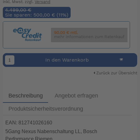
inkl. Mwst. zzgl.
Versand
4.499,00 €
Sie sparen: 500,00 € (11%)
90.00 € mtl.
mehr Informationen zum Ratenkauf
In den Warenkorb
Zurück zur Übersicht
Beschreibung
Angebot erfragen
Produktsicherheitsverordnung
EAN: 812741026160
5Gang Nexus Nabenschaltung LL, Bosch
Performance,Riemen